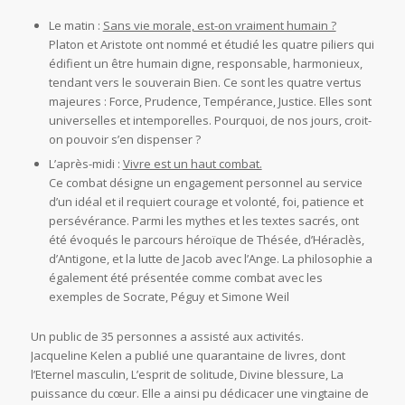
Le matin :
Sans vie morale, est-on vraiment humain ?
Platon et Aristote ont nommé et étudié les quatre piliers qui
édifient un être humain digne, responsable, harmonieux,
tendant vers le souverain Bien. Ce sont les quatre vertus
majeures : Force, Prudence, Tempérance, Justice. Elles sont
universelles et intemporelles. Pourquoi, de nos jours, croit-
on pouvoir s’en dispenser ?
L’après-midi :
Vivre est un haut combat.
Ce combat désigne un engagement personnel au service
d’un idéal et il requiert courage et volonté, foi, patience et
persévérance. Parmi les mythes et les textes sacrés, ont
été évoqués le parcours héroïque de Thésée, d’Héraclès,
d’Antigone, et la lutte de Jacob avec l’Ange. La philosophie a
également été présentée comme combat avec les
exemples de Socrate, Péguy et Simone Weil
Un public de 35 personnes a assisté aux activités.
Jacqueline Kelen a publié une quarantaine de livres, dont
l’Eternel masculin, L’esprit de solitude, Divine blessure, La
puissance du cœur. Elle a ainsi pu dédicacer une vingtaine de