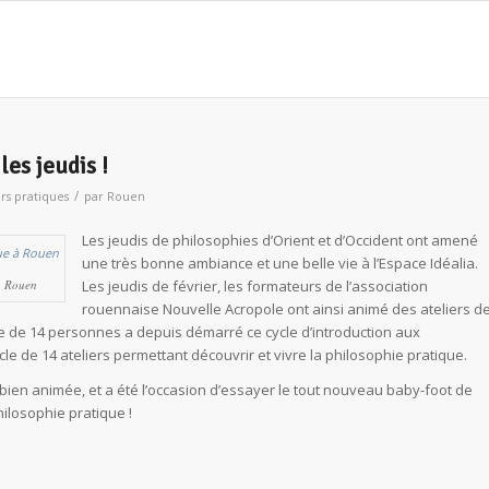
les jeudis !
/
ers pratiques
par
Rouen
Les jeudis de philosophies d’Orient et d’Occident ont amené
une très bonne ambiance et une belle vie à l’Espace Idéalia.
 à Rouen
Les jeudis de février, les formateurs de l’association
rouennaise Nouvelle Acropole ont ainsi animé des ateliers d
 de 14 personnes a depuis démarré ce cycle d’introduction aux
cle de 14 ateliers permettant découvrir et vivre la philosophie pratique.
 bien animée, et a été l’occasion d’essayer le tout nouveau baby-foot de
philosophie pratique !