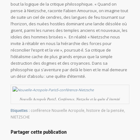
bout la logique de la critique philosophique. «
Quand on
pense à Nietzsche,
raconte Fabien Amouroux,
on imagine tout
de suite un ciel de cendres, des langues de feu tournant sur
l’horizon, des nuées hostiles dominant une lande désolée où
gisent, parmi les ruines des temples anciens et nouveaux, les
idoles des hommes brisées
». En réalité
« Nietzsche nous
invite à rétablir en nous la hiérarchie des forces pour
réconcilier l’esprit et la vie »,
poursuit-il. Sa critique de
l’idéalisme cache de plus grands enjeux que la simple
destruction des dogmes et des croyances. Dans sa
philosophie qui s’aventure par delà le bien et le mal demeure
un désir d’absolu : une quête d’éternité.
Nouvelle Acropole Paris5, Conférence, Nietzsche et la quête d’éternité
Etiquettes :
conférence Nouvelle Acropole
,
histoire de la pensée
,
NIETZSCHE
Partager cette publication