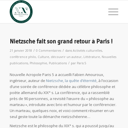
Nietzsche fait son grand retour à Paris !
/
/
21 janvier 2018
0 Commentaires
dans
Activités culturelles
,
conférence philo
,
Culture
,
découvrir un auteur
,
Littérature
,
Nouvelles
/
publications
,
Philosophie
,
Publications
par
Paris 5
Nouvelle Acropole Paris 5 a accueilli Fabien Amouroux,
ingénieur, auteur de
Nietzsche, la quête d’éternité
,
à l’occasion
d’une soirée de conférence dédiée au célèbre philosophe et
poète allemand du XIX° s.
La conférence, qui a rassemblé
près de 90 personnes, a revisité l’œuvre du « philosophe au
marteau », introduite avec brio et humour par le conférencier.
Un marteau, quelques noix, et voici comment résumer en un
seul geste toute la démarche nietzschéenne…
Nietzsche est le philosophe du XIX° s. qui a poussé jusqu’au