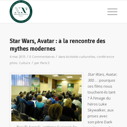
Star Wars, Avatar : à la rencontre des
mythes modernes
/
/
4 mai 2015
0 Commentaires
dans
Activités culturelles
,
conférence
/
philo
,
Culture
par
Paris 5
Star Wars
,
Avatar,
300
… : pourquoi
ces films nous
touchent-ils tant
? À l’image du
héros Luke
Skywalker, aux
prises avec
son père Dark
Nouvelle Acropole, conférence
Le pouvoir des