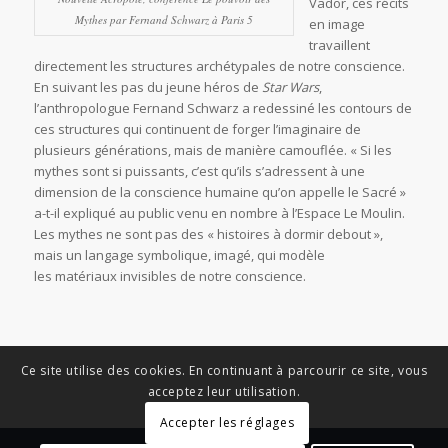
Vador, ces récits
Mythes
par Fernand Schwarz à Paris 5
en image
travaillent
directement les structures archétypales de notre conscience.
En suivant les pas du jeune héros de
Star Wars
,
l’anthropologue Fernand Schwarz a redessiné les contours de
ces structures qui continuent de forger l’imaginaire de
plusieurs générations, mais de manière camouflée. « Si les
mythes sont si puissants, c’est qu’ils s’adressent à une
dimension de la conscience humaine qu’on appelle le Sacré »
a-t-il expliqué au public venu en nombre à l’Espace Le Moulin.
Les mythes ne sont pas des « histoires à dormir debout »,
mais un langage symbolique, imagé, qui modèle
les matériaux invisibles de notre conscience.
Ce site utilise des cookies. En continuant à parcourir ce site, vous
acceptez leur utilisation.
Accepter les réglages