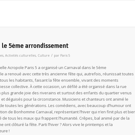
ns le 5ème arrondissement
/
les
,
Activités culturelles
,
Culture
par
Paris 5
elle Acropole Paris 5 a organisé un Carnaval dans le 5ème
le a renoué avec cette très ancienne fête qui, autrefois, réunissait toutes
 tous les habitants, faisant la fête ensemble, vivant des moments
esse collective. À cette occasion, un défilé a été organisé dans la rue
 plus grande joie des riverains et surtout des enfants du quartier venus
 et déguisés pour la circonstance. Musiciens et chanteurs ont animé le
de toutes les générations. Les comédiens, avec beaucoup d’humour ont
tion de Bonhomme Carnaval, représentant l’hiver qui n’en finit plus et bie
 de tous les maux qui frappent l’humanité. Crêpes, bal animé par de la
 ont clôturé la fête. Parti l’hiver ? Alors vive le printemps et la
eure !