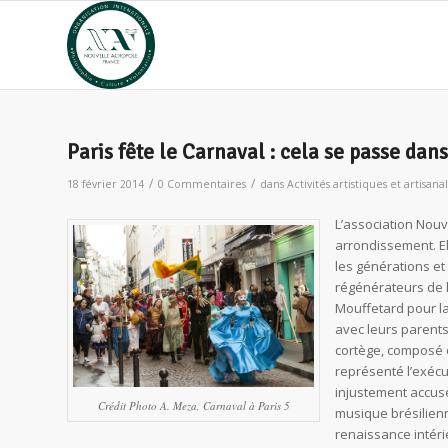
Paris fête le Carnaval : cela se passe da
/
/
18 février 2014
0 Commentaires
dans
Activités artistiques et artisana
L’association Nouv
arrondissement. El
les générations et
régénérateurs de li
Mouffetard pour la
avec leurs parents
cortège, composé 
représenté l’exécu
injustement accusé
Crédit Photo A. Meza, Carnaval à Paris 5
musique brésilienne
renaissance intéri