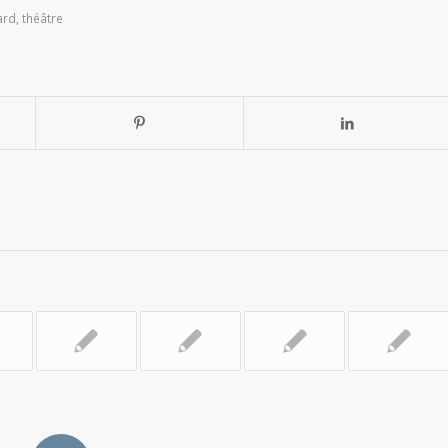
ard
,
théâtre