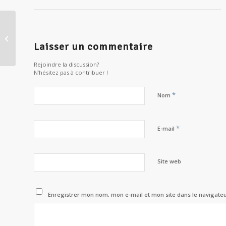
Initiation à la musique et à la voie
spirituelle indienne
Laisser un commentaire
Rejoindre la discussion?
N’hésitez pas à contribuer !
*
Nom
*
E-mail
Site web
Enregistrer mon nom, mon e-mail et mon site dans le navigat