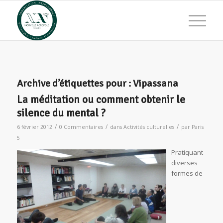
Archive d’étiquettes pour :
Vipassana
La méditation ou comment obtenir le
silence du mental ?
/
/
/
6 février 2012
0 Commentaires
dans
Activités culturelles
par
Paris
5
Pratiquant
diverses
formes de