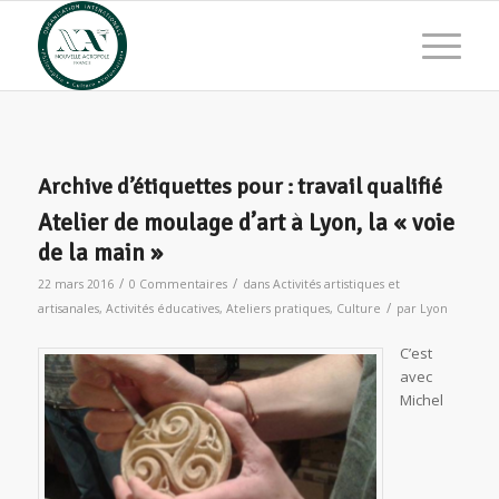
Archive d’étiquettes pour :
travail qualifié
Atelier de moulage d’art à Lyon, la « voie
de la main »
/
/
22 mars 2016
0 Commentaires
dans
Activités artistiques et
/
artisanales
,
Activités éducatives
,
Ateliers pratiques
,
Culture
par
Lyon
C’est
avec
Michel