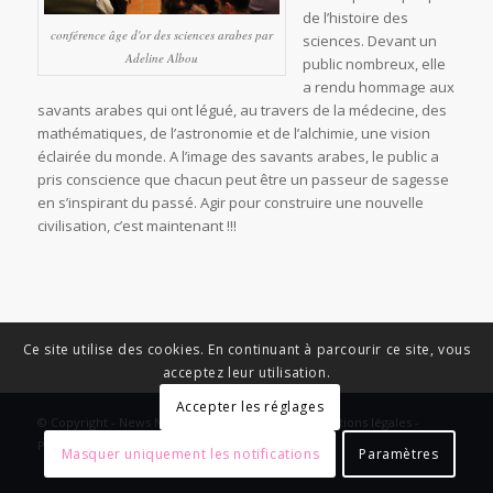
de l’histoire des
conférence âge d'or des sciences arabes par
sciences. Devant un
Adeline Albou
public nombreux, elle
a rendu hommage aux
savants arabes qui ont légué, au travers de la médecine, des
mathématiques, de l’astronomie et de l’alchimie, une vision
éclairée du monde. A l’image des savants arabes, le public a
pris conscience que chacun peut être un passeur de sagesse
en s’inspirant du passé. Agir pour construire une nouvelle
civilisation, c’est maintenant !!!
Ce site utilise des cookies. En continuant à parcourir ce site, vous
acceptez leur utilisation.
Accepter les réglages
© Copyright - News Nouvelle Acropole - 2023 - Mentions légales -
Politique de confidentialité
Masquer uniquement les notifications
Paramètres