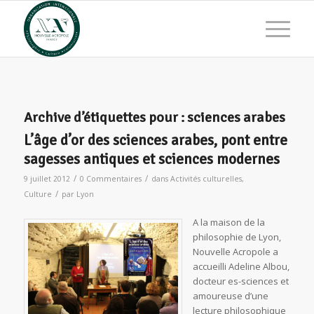
Archive d’étiquettes pour :
sciences arabes
L’âge d’or des sciences arabes, pont entre
sagesses antiques et sciences modernes
/
/
9 juillet 2012
0 Commentaires
dans
Activités culturelles
,
/
Culture
par
Lyon
A la maison de la
philosophie de Lyon,
Nouvelle Acropole a
accueilli Adeline Albou,
docteur es-sciences et
amoureuse d’une
lecture philosophique