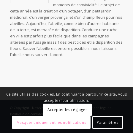
moments de convivialité. Le projet de
cette année est la création d’un potager, d’un petit jardin
médicinal, d’un verger provençal et d’un champ fleuri pour nos
abeilles. Aujourd’hui, l’abeille, comme bien d’autres habitants
de la terre, est menacée de disparition. Conduire une ruche
en ville est parfois plus facile que dans les campagnes
altérées par l’usage massif des pesticides et la disparition des
fleurs. Sauver l’abeille est encore possible si nous laissons
l’abeille nous sauver d’abord.
Ce site utilise des cookies. En continuant à parcourir ce site, vous
acceptez leur utilisation.
© Copyright - News Nouvelle Acropole - 2023 - Mentions légales -
Accepter les réglages
Politique de confidentialité
Masquer uniquement les notifications
Paramètres