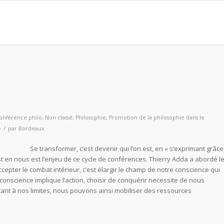
onférence philo
,
Non classé
,
Philosophie
,
Promotion de la philosophie dans le
/
e
par
Bordeaux
Se transformer, c’est devenir qui l’on est, en « s’exprimant grâce
 est en nous est l’enjeu de ce cycle de conférences. Thierry Adda a abordé l
cepter le combat intérieur, c’est élargir le champ de notre conscience qui
conscience implique l’action, choisir de conquérir necessite de nous
ant à nos limites, nous pouvons ainsi mobiliser des ressources