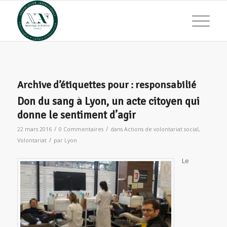
Archive d’étiquettes pour :
responsabilié
Don du sang à Lyon, un acte citoyen qui
donne le sentiment d’agir
/
/
22 mars 2016
0 Commentaires
dans
Actions de volontariat social
,
/
Volontariat
par
Lyon
Le