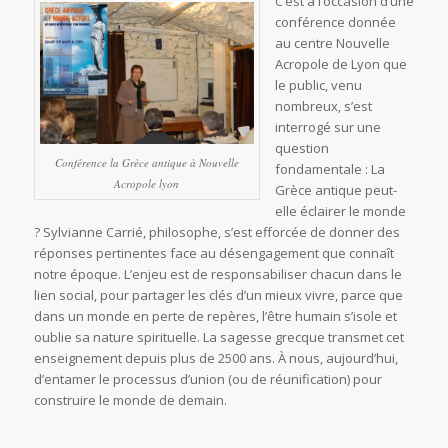
C’est à l’occasion d’une
conférence donnée
au centre Nouvelle
Acropole de Lyon que
le public, venu
nombreux, s’est
interrogé sur une
question
Conférence la Grèce antique à Nouvelle
fondamentale : La
Acropole lyon
Grèce antique peut-
elle éclairer le monde
? Sylvianne Carrié, philosophe, s’est efforcée de donner des
réponses pertinentes face au désengagement que connaît
notre époque. L’enjeu est de responsabiliser chacun dans le
lien social, pour partager les clés d’un mieux vivre, parce que
dans un monde en perte de repères, l’être humain s’isole et
oublie sa nature spirituelle. La sagesse grecque transmet cet
enseignement depuis plus de 2500 ans. À nous, aujourd’hui,
d’entamer le processus d’union (ou de réunification) pour
construire le monde de demain.