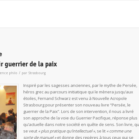
e
r guerrier de la paix
/
ence philo
par
Strasbourg
Inspiré par les sagesses anciennes, par le mythe de Persée,
héros grec au parcours initiatique qui le mènera jusqu’aux
étoiles, Fernand Schwarz est venu à Nouvelle Acropole
Strasbourg pour présenter son nouveau livre “Persée, le
guerrier de la Paix”. Lors de son intervention, il nous a livré
son approche de la voie du Guerrier Pacifique, réponse plus
qu’actuelle dans notre société en quête de sens. Son livre, qu
se veut
« plus pratique qu’intellectuel »
, se lit
« comme une
sorte de manuel »
et donne des repères à tous ceux qui se