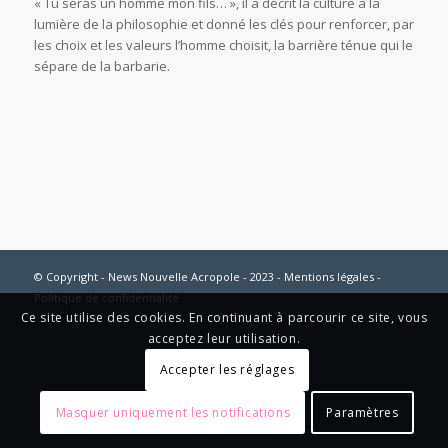
« Tu seras un homme mon fils… », il a décrit la culture à la
lumière de la philosophie et donné les clés pour renforcer, par
les choix et les valeurs l’homme choisit, la barrière ténue qui le
sépare de la barbarie.
© Copyright - News Nouvelle Acropole - 2023 - Mentions légales -
Politique de confidentialité
Ce site utilise des cookies. En continuant à parcourir ce site, vous
acceptez leur utilisation.
Accepter les réglages
Masquer uniquement les notifications
Paramètres