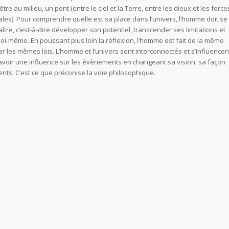
’être au milieu, un pont (entre le ciel et la Terre, entre les dieux et les force
les). Pour comprendre quelle est sa place dans l’univers, l’homme doit se
ître, c’est-à-dire développer son potentiel, transcender ses limitations et
oi-même. En poussant plus loin la réflexion, l’homme est fait de la même
ar les mêmes lois. L’homme et l’univers sont interconnectés et s’influencen
’avoir une influence sur les évènements en changeant sa vision, sa façon
nts. C’est ce que préconise la voie philosophique.