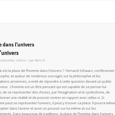
 dans l’univers
’univers
/
 culturelles
,
Culture
par
Paris 15
e est la place de l’homme dans l’Univers ? Fernand Schwarz, conférencier
sophe, et auteur de nombreux ouvrages sur la philosophie et les
isations anciennes, a enté de répondre à cette question devant un public
eux. L’homme est un être pensant qui est capable de se penser lui-
 de se représenter des choses, par l’imagination et le symbolisme, de
donner une réalité et de pouvoir rentrer en rapport avec celles-ci. Si
me peut se représenter l’univers, il peut y trouver sa place. Il pourra mêm
ojeter dans l’avenir et avoir un pouvoir sur lui-même et sur les
ments. Dans beaucoup de traditions, la place de l’homme dans l’univers