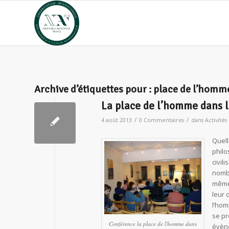
Archive d’étiquettes pour :
place de l’homme
La place de l’homme dans l
/
/
4 août 2013
0 Commentaires
dans
Activités
Quell
philo
civil
nombr
même,
leur 
l’hom
se pr
Conférence la place de l'homme dans
évène