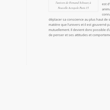
l'univers de Fernand Schwarz à
est d
Nouvelle Acropole Paris 15
anima
conna
déplacer sa conscience au plus haut de s
matière que l’univers et il est gouverné p
mutuellement. Il devient donc possible d
de penser et ses attitudes et comporteme