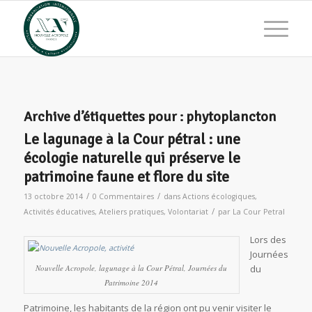
Archive d’étiquettes pour :
phytoplancton
Le lagunage à la Cour pétral : une
écologie naturelle qui préserve le
patrimoine faune et flore du site
/
/
13 octobre 2014
0 Commentaires
dans
Actions écologiques
,
/
Activités éducatives
,
Ateliers pratiques
,
Volontariat
par
La Cour Petral
Lors des
Journées
Nouvelle Acropole, lagunage à la Cour Pétral, Journées du
du
Patrimoine 2014
Patrimoine, les habitants de la région ont pu venir visiter le