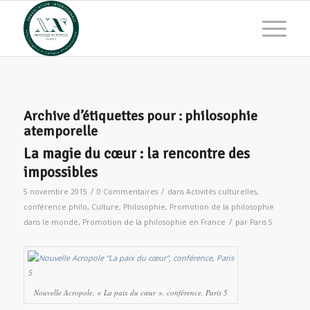
Archive d’étiquettes pour :
philosophie
atemporelle
La magie du cœur : la rencontre des
impossibles
/
/
5 novembre 2015
0 Commentaires
dans
Activités culturelles
,
conférence philo
,
Culture
,
Philosophie
,
Promotion de la philosophie
/
dans le monde
,
Promotion de la philosophie en France
par
Paris 5
Nouvelle Acropole, « La paix du cœur », conférence, Paris 5