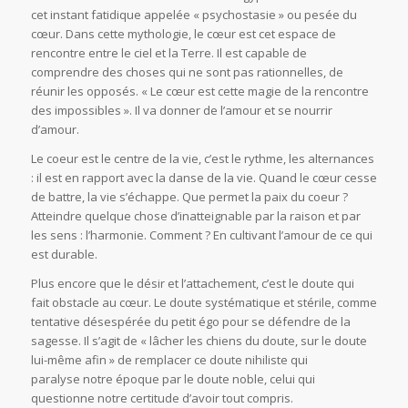
cet instant fatidique appelée « psychostasie » ou pesée du
cœur. Dans cette mythologie, le cœur est cet espace de
rencontre entre le ciel et la Terre. Il est capable de
comprendre des choses qui ne sont pas rationnelles, de
réunir les opposés. « Le cœur est cette magie de la rencontre
des impossibles ». Il va donner de l’amour et se nourrir
d’amour.
Le coeur est le centre de la vie, c’est le rythme, les alternances
: il est en rapport avec la danse de la vie. Quand le cœur cesse
de battre, la vie s’échappe. Que permet la paix du coeur ?
Atteindre quelque chose d’inatteignable par la raison et par
les sens : l’harmonie. Comment ? En cultivant l’amour de ce qui
est durable.
Plus encore que le désir et l’attachement, c’est le doute qui
fait obstacle au cœur. Le doute systématique et stérile, comme
tentative désespérée du petit égo pour se défendre de la
sagesse. Il s’agit de « lâcher les chiens du doute, sur le doute
lui-même afin » de remplacer ce doute nihiliste qui
paralyse notre époque par le doute noble, celui qui
questionne notre certitude d’avoir tout compris.