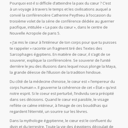
Pourquoi est-il si difficile d’atteindre la paix du cœur ? C’est
à un voyage à travers le temps et les civilisations auquel a
convié la conférencière Catherine Peythieu à l’occasion du
troisième volet de la série de conférence dédiée au guerrier
pacifique, intitulée « La paix du cœur », dans le centre de
Nouvelle Acropole de paris 5.
« J’ai mis le cœur à l’intérieur de ton corps pour que tu puisses
te rappeler » raconte un fragment tiré des Textes des
Sarcophages égyptiens. En matière de cœur, il s’agit de se
souvenir, explique la conférencière. Se souvenir de l’unité
derrière le jeu des illusions dans lequel nous plonge la Maya,
la grande déesse de l’illusion de la tradition hindoue.
Du côté de la médecine chinoise, le cœur est « l’empereur du
corps humain ». Il gouverne la cohérence de cet « État » qu’est
notre esprit. Si le coeur est perturbé, l’individu sera précipité
dans ses décisions. Quand le cœur est paisible, le visage
reflète ce calme intérieur, à l’image de ces bouddhas qui
regardent l’éternité, un sourire sur les lèvres.
Dans la mythologie égyptienne, le cœur est le confluent du
divin et du terrestre. Toute la vie des égyptiens découlait de