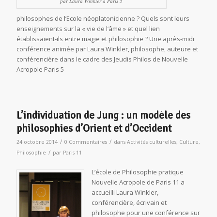
par Laura Winkler à Paris 5
philosophes de l’Ecole néoplatonicienne ? Quels sont leurs
enseignements sur la « vie de l’âme » et quel lien
établissaient-ils entre magie et philosophie ? Une après-midi
conférence animée par Laura Winkler, philosophe, auteure et
conférencière dans le cadre des Jeudis Philos de Nouvelle
Acropole Paris 5
L’individuation de Jung : un modèle des
philosophies d’Orient et d’Occident
/
/
24 octobre 2014
0 Commentaires
dans
Activités culturelles
,
Culture
,
/
Philosophie
par
Paris 11
L’école de Philosophie pratique
Nouvelle Acropole de Paris 11 a
accueilli Laura Winkler,
conférencière, écrivain et
philosophe pour une conférence sur