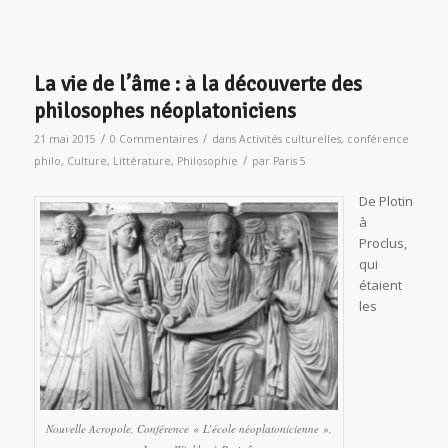
La vie de l’âme : à la découverte des
philosophes néoplatoniciens
/
/
21 mai 2015
0 Commentaires
dans
Activités culturelles
,
conférence
/
philo
,
Culture
,
Littérature
,
Philosophie
par
Paris 5
De Plotin
à
Proclus,
qui
étaient
les
Nouvelle Acropole, Conférence « L’école néoplatonicienne »,