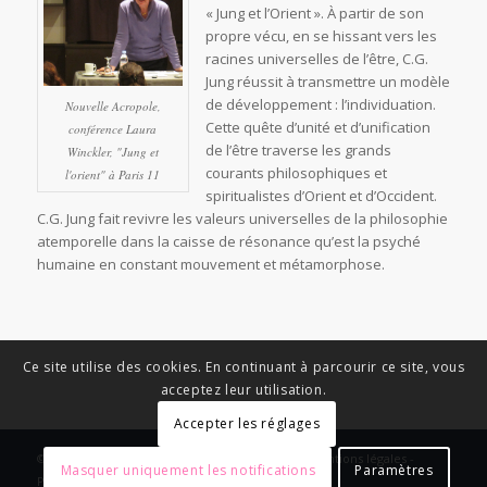
« Jung et l’Orient ». À partir de son
propre vécu, en se hissant vers les
racines universelles de l’être, C.G.
Jung réussit à transmettre un modèle
de développement : l’individuation.
Nouvelle Acropole,
Cette quête d’unité et d’unification
conférence Laura
de l’être traverse les grands
Winckler, "Jung et
courants philosophiques et
l'orient" à Paris 11
spiritualistes d’Orient et d’Occident.
C.G. Jung fait revivre les valeurs universelles de la philosophie
atemporelle dans la caisse de résonance qu’est la psyché
humaine en constant mouvement et métamorphose.
Ce site utilise des cookies. En continuant à parcourir ce site, vous
acceptez leur utilisation.
Accepter les réglages
© Copyright - News Nouvelle Acropole - 2023 - Mentions légales -
Masquer uniquement les notifications
Paramètres
Politique de confidentialité