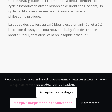
Un nouveau groupe de 14 personnes a depuis démarré ce
cycle d’introduction aux philosophies d’Orient et d’Occident, un
cycle de 14 ateliers permettant découvrir et vivre la
philosophie pratique.
La pause des ateliers au café Idéalia est bien animée, et a été
l’occasion d’essayer le tout nouveau baby-foot de l’Espace
Idéalia ! Et oui, c’est aussi ça la philosophie pratique !
Ce site utilise des cookies. En continuant à parcourir ce site, vous
© Copyright - News Nouvelle Acropole - 2023 - Mentions légales -
acceptez leur utilisation.
Politique de confidentialité
Accepter les réglages
Masquer uniquement les notifications
Paramètres