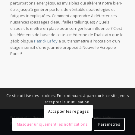
perturbations énergétiques invisibles qui altèrent notre bien-
être, jusqu’à générer parfois de véritables pathologies et
fatigues inexpliquées. Comment apprendre à détecter ces
nuisances (passages d’eau, failles telluriques) ? Quels
dispositifs mettre en place pour corriger leur influence ? C’est
les éléments de base de cette « médecine de l’habitat » que le
géobiologue
Patrick Lafoy
a pu transmettre à l’occasion d’un
stage intensif d’une journée proposé à Nouvelle Acropole
Paris 5.
Ce site utilise des cookies. En continuant à parcourir ce site, vous
acceptez leur utilisation.
Accepter les réglages
© Copyright - News Nouvelle Acropole - 2023 - Mentions légales -
Politique de confidentialité
Masquer uniquement les notifications
Paramètres