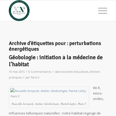
Archive d’étiquettes pour :
perturbations
énergétiques
Géobologie : initiation à la médecine de
l’habitat
/
/
10 mai 2015
0 Commentaires
dans
Activités éducatives
,
Ateliers
/
pratiques
par
Paris 5
Wi-fi,
micro-
ondes,
Nouvelle Acropole, Atelier, Géobiologie, Patrick Lafoy, Paris 5
influences telluriques naturelles : notre habitat regorge de