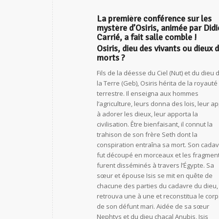
La première conférence sur les
mystère d’Osiris, animée par Didi
Carrié, a fait salle comble !
Osiris, dieu des vivants ou dieux 
morts ?
Fils de la déesse du Ciel (Nut) et du dieu 
la Terre (Geb), Osiris hérita de la royauté
terrestre. Il enseigna aux hommes
l’agriculture, leurs donna des lois, leur ap
à adorer les dieux, leur apporta la
civilisation. Être bienfaisant, il connut la
trahison de son frère Seth dont la
conspiration entraîna sa mort. Son cada
fut découpé en morceaux et les fragmen
furent disséminés à travers l’Égypte. Sa
sœur et épouse Isis se mit en quête de
chacune des parties du cadavre du dieu,
retrouva une à une et reconstitua le corp
de son défunt mari. Aidée de sa sœur
Nephtys et du dieu chacal Anubis, Isis