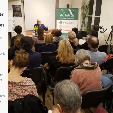
er
des
de
prit
vre
ts
 les
s