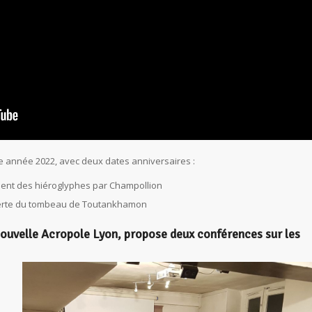
te année 2022, avec deux dates anniversaires :
ment des hiéroglyphes par Champollion
verte du tombeau de Toutankhamon
Nouvelle Acropole Lyon, propose deux conférences sur les