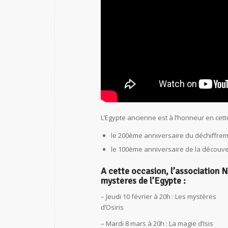
L’Egypte ancienne est à l’honneur en cet
le 200ème anniversaire du déchiffre
le 100ème anniversaire de la décou
A cette occasion, l’association 
mystères de l’Egypte :
– Jeudi 10 février à 20h : Les mystères
d’Osiris
– Mardi 8 mars à 20h : La magie d’Isis