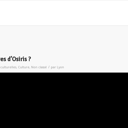
s d’Osiris ?
/
 culturelles
,
Culture
,
Non classé
par
Lyon