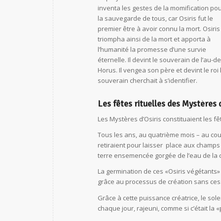
inventa les gestes de la momification po
la sauvegarde de tous, car Osiris fut le
premier être à avoir connu la mort. Osiris
triompha ainsi de la mort et apporta à
l’humanité la promesse d’une survie
éternelle. Il devint le souverain de l’au-d
Horus. Il vengea son père et devint le roi
souverain cherchait à s’identifier.
Les fêtes rituelles des Mystères d
Les Mystères d’Osiris constituaient les fê
Tous les ans, au quatrième mois – au cour
retiraient pour laisser place aux champs 
terre ensemencée gorgée de l’eau de la 
La germination de ces «Osiris végétants» 
grâce au processus de création sans ce
Grâce à cette puissance créatrice, le sole
chaque jour, rajeuni, comme si c’était la 