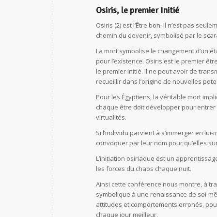
Osiris, le premier Initié
Osiris (2) est l’Être bon. Il n’est pas seu
chemin du devenir, symbolisé par le scarab
La mort symbolise le changement d’un éta
pour l’existence. Osiris est le premier êtr
le premier initié. Il ne peut avoir de tran
recueillir dans l’origine de nouvelles po
Pour les Égyptiens, la véritable mort im
chaque être doit développer pour entrer
virtualités.
Si l’individu parvient à s’immerger en lui
convoquer par leur nom pour qu’elles surg
L’initiation osiriaque est un apprentissage
les forces du chaos chaque nuit.
Ainsi cette conférence nous montre, à t
symbolique à une renaissance de soi-mêm
attitudes et comportements erronés, pour
chaque jour meilleur.