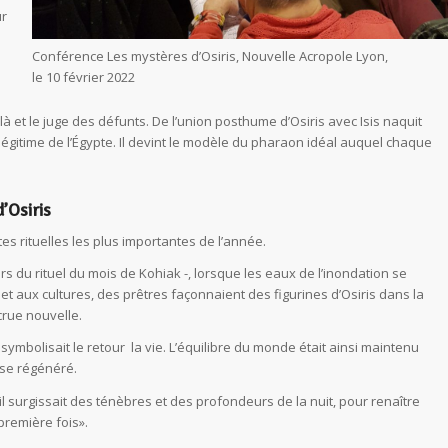
ur
Conférence Les mystères d’Osiris, Nouvelle Acropole Lyon,
le 10 février 2022
elà et le juge des défunts. De l’union posthume d’Osiris avec Isis naquit
 légitime de l’Égypte. Il devint le modèle du pharaon idéal auquel chaque
’Osiris
tes rituelles les plus importantes de l’année.
s du rituel du mois de Kohiak -, lorsque les eaux de l’inondation se
et aux cultures, des prêtres façonnaient des figurines d’Osiris dans la
crue nouvelle.
symbolisait le retour la vie. L’équilibre du monde était ainsi maintenu
sse régénéré.
il surgissait des ténèbres et des profondeurs de la nuit, pour renaître
«première fois».