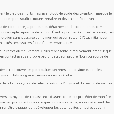
lement le dieu des morts mais avant tout «le guide des vivants». Il marque le
ée Keper : souffrir, mourir, renaître et devenir un être divin.
t de conscience, la pratique du détachement, l’acceptation du combat
e qui accepte l’épreuve de la mort. Étant le premier à connaître la mort, il es
smutation sans passage par la mort qui est un retour à l’état initial, pour
tentialités nécessaires à une future renaissance.
plique l’arrêt du mouvement. Osiris représente le mouvement intérieur que
 en contact avec sa propre profondeur, son propre Noun ou source de
-même, il découvre les potentialités secrètes de son âme et peut les
issent, tels les grains germés après la récolte.
 de la loi des cycles, de l’éternel retour à l’origine et du besoin de vaincre
ravers les mythes de renaissance d’Osiris, comment procéder de manière
e : en pratiquant une introspection de soi-même, en se détachant des
 renaître chaque jour, développer les potentialités en soi et devenir