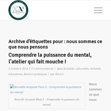
Archive d’étiquettes pour :
nous sommes ce
que nous pensons
Comprendre la puissance du mental,
l’atelier qui fait mouche !
/
/
3 octobre 2014
0 Commentaires
dans
Activités culturelles
,
Activités
/
éducatives
,
Ateliers pratiques
par
Paris 5
Nous
sommes
ce que
Nouvelle Acropole Paris 5 - Comprendre la puissance du
nous
mental