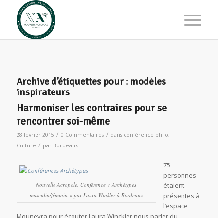
Archive d’étiquettes pour :
modèles
inspirateurs
Harmoniser les contraires pour se
rencontrer soi-même
/
/
28 février 2015
0 Commentaires
dans
conférence philo
,
/
Culture
par
Bordeaux
75
personnes
Nouvelle Acropole, Conférence « Archétypes
étaient
masculin/féminin » par Laura Winkler à Bordeaux
présentes à
l’espace
Mouneyra pour écouter Laura Winckler nous parler du