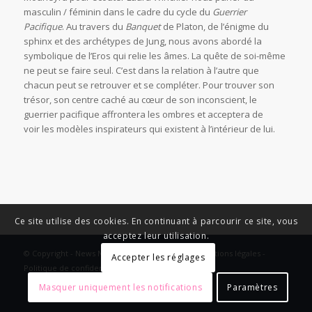
masculin / féminin dans le cadre du cycle du
Guerrier
Pacifique
. Au travers du
Banquet
de Platon, de l’énigme du
sphinx et des archétypes de Jung, nous avons abordé la
symbolique de l’Eros qui relie les âmes. La quête de soi-même
ne peut se faire seul. C’est dans la relation à l’autre que
chacun peut se retrouver et se compléter. Pour trouver son
trésor, son centre caché au cœur de son inconscient, le
guerrier pacifique affrontera les ombres et acceptera de
voir les modèles inspirateurs qui existent à l’intérieur de lui.
Ce site utilise des cookies. En continuant à parcourir ce site, vous
acceptez leur utilisation.
© Copyright - News Nouvelle Acropole - 2023 - Mentions légales -
Accepter les réglages
Politique de confidentialité
Masquer uniquement les notifications
Paramètres