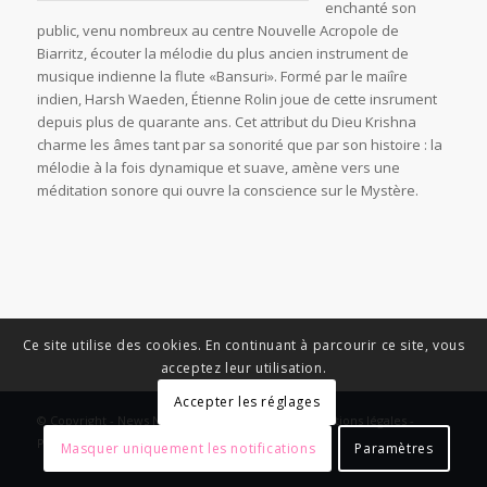
enchanté son
public, venu nombreux au centre Nouvelle Acropole de
Biarritz, écouter la mélodie du plus ancien instrument de
musique indienne la flute «Bansuri». Formé par le maiîre
indien, Harsh Waeden, Étienne Rolin joue de cette insrument
depuis plus de quarante ans. Cet attribut du Dieu Krishna
charme les âmes tant par sa sonorité que par son histoire : la
mélodie à la fois dynamique et suave, amène vers une
méditation sonore qui ouvre la conscience sur le Mystère.
Ce site utilise des cookies. En continuant à parcourir ce site, vous
acceptez leur utilisation.
Accepter les réglages
© Copyright - News Nouvelle Acropole - 2023 - Mentions légales -
Politique de confidentialité
Masquer uniquement les notifications
Paramètres