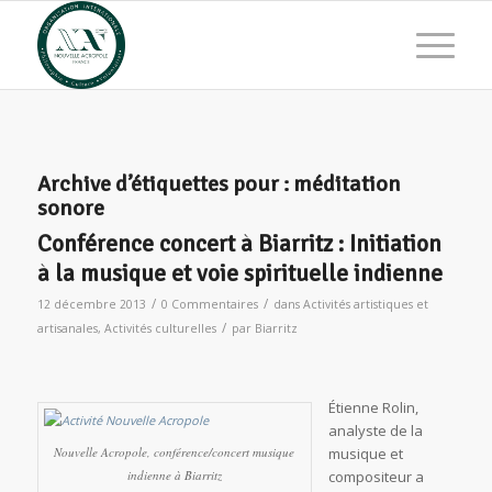
Archive d’étiquettes pour :
méditation
sonore
Conférence concert à Biarritz : Initiation
à la musique et voie spirituelle indienne
/
/
12 décembre 2013
0 Commentaires
dans
Activités artistiques et
/
artisanales
,
Activités culturelles
par
Biarritz
Étienne Rolin,
analyste de la
Nouvelle Acropole, conférence/concert musique
musique et
indienne à Biarritz
compositeur a