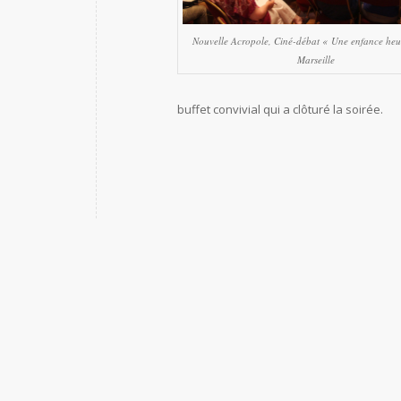
Nouvelle Acropole, Ciné-débat « Une enfance heu
Marseille
buffet convivial qui a clôturé la soirée.