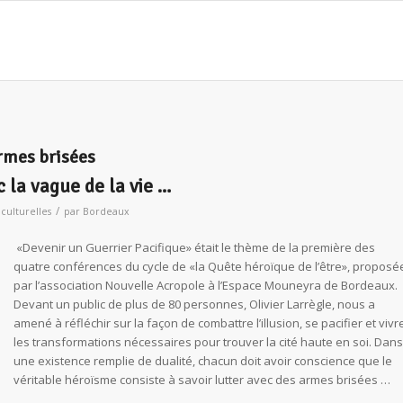
armes brisées
 la vague de la vie …
/
 culturelles
par
Bordeaux
«Devenir un Guerrier Pacifique» était le thème de la première des
quatre conférences du cycle de «la Quête héroïque de l’être», proposé
par l’association Nouvelle Acropole à l’Espace Mouneyra de Bordeaux.
Devant un public de plus de 80 personnes, Olivier Larrègle, nous a
amené à réfléchir sur la façon de combattre l’illusion, se pacifier et vivr
les transformations nécessaires pour trouver la cité haute en soi. Dans
une existence remplie de dualité, chacun doit avoir conscience que le
véritable héroïsme consiste à savoir lutter avec des armes brisées …