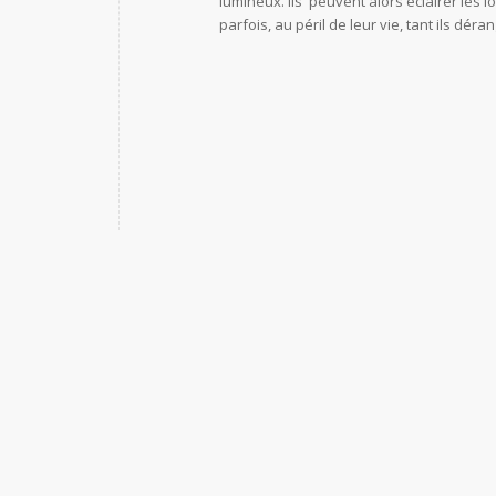
lumineux. Ils peuvent alors éclairer les
parfois, au péril de leur vie, tant ils dé