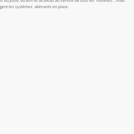
 lois du Juste, du Bon et du Beau au service de tous les hommes… mais
rangent les systèmes aliénants en place.