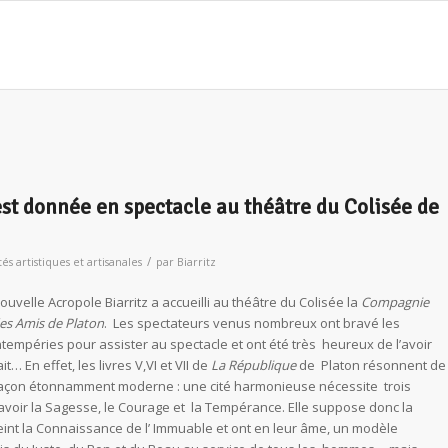
est donnée en spectacle au théâtre du Colisée de
/
tés artistiques et artisanales
par
Biarritz
ouvelle Acropole Biarritz a accueilli au théâtre du Colisée la
Compagnie
es Amis de Platon
. Les spectateurs venus nombreux ont bravé les
ntempéries pour assister au spectacle et ont été très heureux de l’avoir
ait… En effet, les livres V,VI et VII de
La République
de Platon résonnent de
açon étonnamment moderne : une cité harmonieuse nécessite trois
savoir la Sagesse, le Courage et la Tempérance. Elle suppose donc la
eint la Connaissance de l’ Immuable et ont en leur âme, un modèle