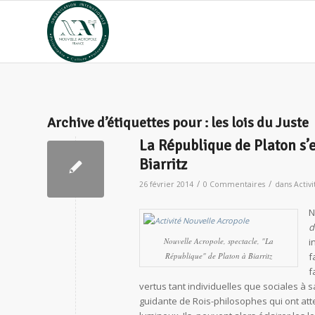
Archive d’étiquettes pour :
les lois du Juste
La République de Platon s’
Biarritz
/
/
26 février 2014
0 Commentaires
dans
Activi
N
d
Nouvelle Acropole, spectacle, "La
i
République" de Platon à Biarritz
f
f
vertus tant individuelles que sociales à 
guidante de Rois-philosophes qui ont att