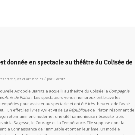
est donnée en spectacle au théâtre du Colisée de
/
tés artistiques et artisanales
par
Biarritz
ouvelle Acropole Biarritz a accueilli au théâtre du Colisée la
Compagnie
es Amis de Platon
. Les spectateurs venus nombreux ont bravé les
ntempéries pour assister au spectacle et ont été très heureux de l’avoir
ait… En effet, les livres V,VI et VII de
La République
de Platon résonnent de
açon étonnamment moderne : une cité harmonieuse nécessite trois
savoir la Sagesse, le Courage et la Tempérance. Elle suppose donc la
eint la Connaissance de l’ Immuable et ont en leur âme, un modèle