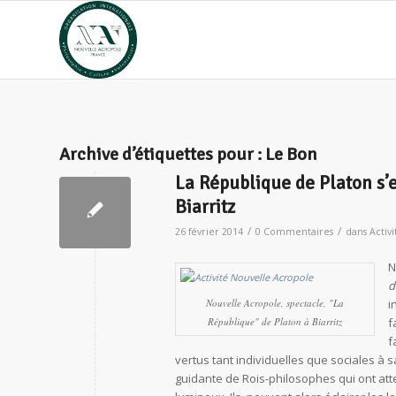
Archive d’étiquettes pour :
Le Bon
La République de Platon s’
Biarritz
/
/
26 février 2014
0 Commentaires
dans
Activi
N
d
Nouvelle Acropole, spectacle, "La
i
République" de Platon à Biarritz
f
f
vertus tant individuelles que sociales à 
guidante de Rois-philosophes qui ont att