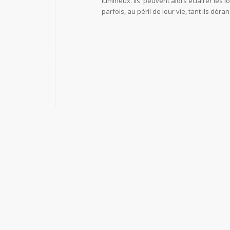
lumineux. Ils peuvent alors éclairer les
parfois, au péril de leur vie, tant ils dé