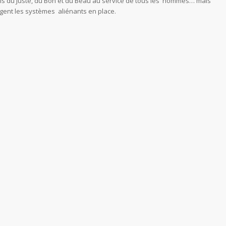
 lois du Juste, du Bon et du Beau au service de tous les hommes… mais
rangent les systèmes aliénants en place.