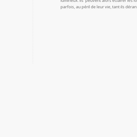
lumineux. Ils peuvent alors éclairer les
parfois, au péril de leur vie, tant ils dé