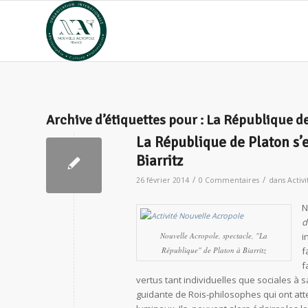
Archive d’étiquettes pour :
La République d
La République de Platon s’
Biarritz
/
/
26 février 2014
0 Commentaires
dans
Activi
N
d
Nouvelle Acropole, spectacle, "La
i
République" de Platon à Biarritz
f
f
vertus tant individuelles que sociales à 
guidante de Rois-philosophes qui ont att