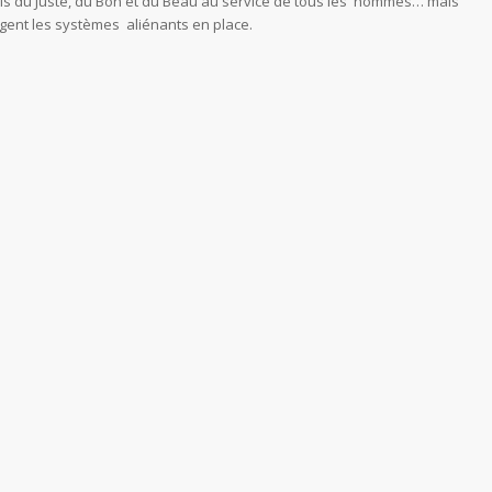
 lois du Juste, du Bon et du Beau au service de tous les hommes… mais
rangent les systèmes aliénants en place.