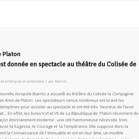
e Platon
est donnée en spectacle au théâtre du Colisée de
/
tés artistiques et artisanales
par
Biarritz
ouvelle Acropole Biarritz a accueilli au théâtre du Colisée la
Compagnie
es Amis de Platon
. Les spectateurs venus nombreux ont bravé les
ntempéries pour assister au spectacle et ont été très heureux de l’avoir
ait… En effet, les livres V,VI et VII de
La République
de Platon résonnent de
açon étonnamment moderne : une cité harmonieuse nécessite trois
savoir la Sagesse, le Courage et la Tempérance. Elle suppose donc la
eint la Connaissance de l’ Immuable et ont en leur âme, un modèle