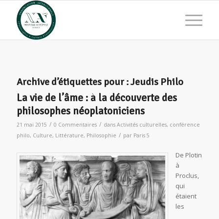
Archive d’étiquettes pour :
Jeudis Philo
La vie de l’âme : à la découverte des
philosophes néoplatoniciens
/
/
21 mai 2015
0 Commentaires
dans
Activités culturelles
,
conférence
/
philo
,
Culture
,
Littérature
,
Philosophie
par
Paris 5
De Plotin
à
Proclus,
qui
étaient
les