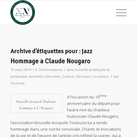
Archive d’étiquettes pour :
jazz
Hommage à Claude Nougaro
/
/
15 mars 2014
0 Commentaires
dans
Activités artistiques et
/
artisanales
,
Activités culturelles
,
Culture
,
découvrir un auteur
par
Toulouse
ème
A l’occasion du 10
Nouvelle Acropole Toulouse,
anniversaire du départ pour
hommage à C. Nougaro
l’autre rive du chanteur
toulousain Claude Nougaro,
l’association Nouvelle Acropole Toulouse lui a rendu
hommage dans une soirée conviviale. Chants et évocations
de la vie et de l’œuvre de l’artiste ont rythmé la soirée, qui a