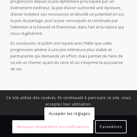
progression depuis la joie éphémère provoquée par un
évènement extérieur, la joie d’avoir surmonté une épreuve,
d’avoir mobilisé ses ressources et dévoilé un potentiel en soi,
la joie du partage, puis la joie convoquée et construite par
l’attention à la beauté et l’harmonie, dans l’art et la nature qui
nous régénèrent.
En conclusion, le public est reparti avec l’idée que cette
progression amène à une joie intérieure plus stable et
permanente qui demande un effort, mais permet de faire de
sa vie un chemin ayant du sens et où s’exprime la puissance
de vie.
Ce site utilise des cookies. En continuant à parcourir ce site, vous
acceptez leur utilisation.
Accepter les réglages
© Copyright - News Nouvelle Acropole - 2023 - Mentions légales -
Masquer uniquement les notifications
Paramètres
Politique de confidentialité