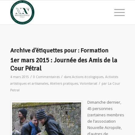
Archive d’étiquettes pour :
Formation
1er mars 2015 : Journée des Amis de la
Cour Pétral
/
/
4 mars 2015
0 Commentaires
dans
Actions écologiques
,
Activités
/
artistiques et artisanales
,
Ateliers pratiques
,
Volontariat
par
La Cour
Petral
Dimanche dernier,
45 personnes
(certaines membres
de l’association
Nouvelle Acropole,
d’autres de