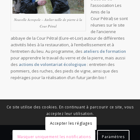
l’association Les
Amis de la
Cour Pétral) se sont
Nouvelle Acropole – Atelier taille de pierre à la
réunies sur le site
Cour Pétral
de l’ancienne
abbaye de la Cour Pétral (Eure-et-Loir) autour de différentes
activités liées à la restauration, à l’embellissement et à
l’entretien du lieu. Au programme, des
ateliers de formation
pour apprendre le travail du verre et de la pierre, mais aussi
des
actions de volontariat écologique
: entretien des
pommiers, des ruches, des pieds de vigne, ainsi que des
repérages pour la réalisation d’un futur jardin bio !
Ce site utilise des cookies. En continuant à parcourir ce site, vous
acceptez leur utilisation.
Accepter les réglages
© Copyright - News Nouvelle Acropole - 2023 - Mentions légales -
Masquer uniquement les notifications
Paramètres
Politique de confidentialité