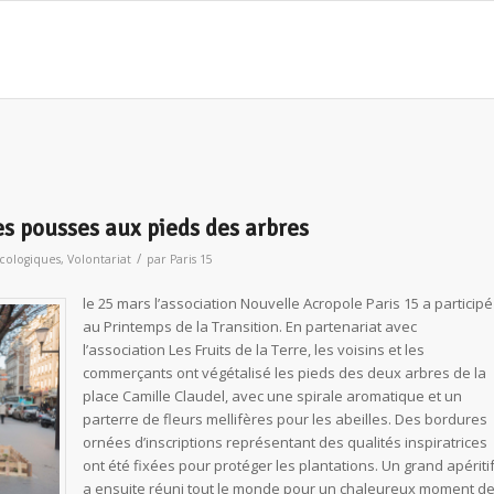
es pousses aux pieds des arbres
/
écologiques
,
Volontariat
par
Paris 15
le 25 mars l’association Nouvelle Acropole Paris 15 a participé
au Printemps de la Transition. En partenariat avec
l’association Les Fruits de la Terre, les voisins et les
commerçants ont végétalisé les pieds des deux arbres de la
place Camille Claudel, avec une spirale aromatique et un
parterre de fleurs mellifères pour les abeilles. Des bordures
ornées d’inscriptions représentant des qualités inspiratrices
ont été fixées pour protéger les plantations. Un grand apériti
a ensuite réuni tout le monde pour un chaleureux moment d