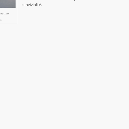
convivialité.
erçants
s.