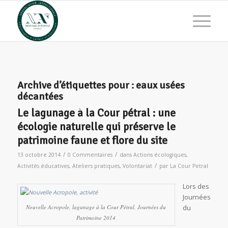
Archive d’étiquettes pour :
eaux usées
décantées
Le lagunage à la Cour pétral : une
écologie naturelle qui préserve le
patrimoine faune et flore du site
/
/
13 octobre 2014
0 Commentaires
dans
Actions écologiques
,
/
Activités éducatives
,
Ateliers pratiques
,
Volontariat
par
La Cour Petral
Lors des
Journées
Nouvelle Acropole, lagunage à la Cour Pétral, Journées du
du
Patrimoine 2014