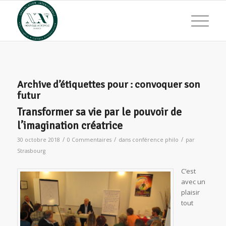
Archive d’étiquettes pour :
convoquer son
futur
Transformer sa vie par le pouvoir de
l’imagination créatrice
/
/
/
30 octobre 2018
0 Commentaires
dans
conférence philo
par
Strasbourg
C’est
avec un
plaisir
tout