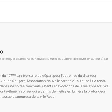
ro
/
s artistiques et artisanales
,
Activités culturelles
,
Culture
,
découvrir un auteur
par
ème
n du 10
anniversaire du départ pour l’autre rive du chanteur
 Claude Nougaro, l’association Nouvelle Acropole Toulouse lui a rendu
ns une soirée conviviale. Chants et évocations de la vie et de l’œuvre
te ont rythmé la soirée, qui a permis de mettre en lumière la profondeur
nlassable amoureux de la ville Rose.