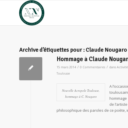
Archive d’étiquettes pour :
Claude Nougaro
Hommage à Claude Nouga
/
/
15 mars 2014
0 Commentaires
dans
Activité
Toulouse
A l’occasio
Nouvelle Acropole Toulouse,
toulousain
hommage à C. Nougaro
hommage da
de l’artis
philosophique des paroles de ce poète, i