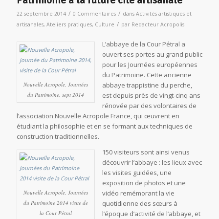
Patrimoine à la future cité artisanale
/
/
22 septembre 2014
0 Commentaires
dans
Activités artistiques et
/
artisanales
,
Ateliers pratiques
,
Culture
par
Redacteur Acropolis
L’abbaye de la Cour Pétral a
ouvert ses portes au grand public
pour les Journées européennes
du Patrimoine. Cette ancienne
Nouvelle Acropole, Journées
abbaye trappistine du perche,
du Patrimoine, sept 2014
est depuis près de vingt-cinq ans
rénovée par des volontaires de
l’association Nouvelle Acropole France, qui œuvrent en
étudiant la philosophie et en se formant aux techniques de
construction traditionnelles.
150 visiteurs sont ainsi venus
découvrir l’abbaye : les lieux avec
les visites guidées, une
exposition de photos et une
Nouvelle Acropole, Journées
vidéo remémorant la vie
du Patrimoine 2014 visite de
quotidienne des sœurs à
la Cour Pétral
l’époque d’activité de l’abbaye, et