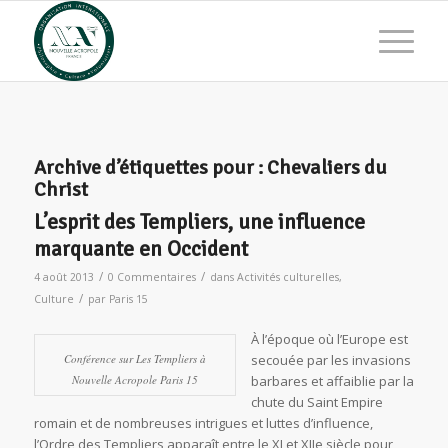
Archive d’étiquettes pour :
Chevaliers du
Christ
L’esprit des Templiers, une influence
marquante en Occident
/
/
4 août 2013
0 Commentaires
dans
Activités culturelles
,
/
Culture
par
Paris 15
À l’époque où l’Europe est
Conférence sur Les Templiers à
secouée par les invasions
Nouvelle Acropole Paris 15
barbares et affaiblie par la
chute du Saint Empire
romain et de nombreuses intrigues et luttes d’influence,
l’Ordre des Templiers apparaît entre le XI et XIIe siècle pour