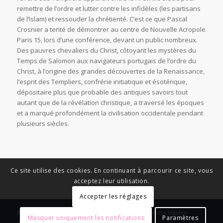
remettre de l’ordre et lutter contre les infidèles (les partisans
de l’Islam) et ressouder la chrétienté. C’est ce que Pascal
Crosnier a tenté de démontrer au centre de Nouvelle Acropole
Paris 15, lors d’une conférence, devant un public nombreux.
Des pauvres chevaliers du Christ, côtoyant les mystères du
Temps de Salomon aux navigateurs portugais de l’ordre du
Christ, à l’origine des grandes découvertes de la Renaissance,
l’esprit des Templiers, confrérie initiatique et ésotérique,
dépositaire plus que probable des antiques savoirs tout
autant que de la révélation christique, a traversé les époques
et a marqué profondément la civilisation occidentale pendant
plusieurs siècles.
Ce site utilise des cookies. En continuant à parcourir ce site, vous
acceptez leur utilisation.
Accepter les réglages
© Copyright - News Nouvelle Acropole - 2023 - Mentions légales -
Masquer uniquement les notifications
Paramètres
Politique de confidentialité