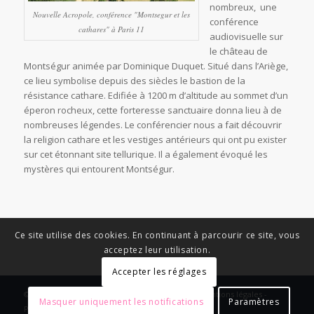
nombreux, une
Nouvelle Acropole, conférence "Montsegur et les
conférence
cathares" à Paris 11
audiovisuelle sur
le château de
Montségur animée par Dominique Duquet. Situé dans l’Ariège,
ce lieu symbolise depuis des siècles le bastion de la
résistance cathare. Edifiée à 1200 m d’altitude au sommet d’un
éperon rocheux, cette forteresse sanctuaire donna lieu à de
nombreuses légendes. Le conférencier nous a fait découvrir
la religion cathare et les vestiges antérieurs qui ont pu exister
sur cet étonnant site tellurique. Il a également évoqué les
mystères qui entourent Montségur.
Ce site utilise des cookies. En continuant à parcourir ce site, vous
acceptez leur utilisation.
Accepter les réglages
© Copyright - News Nouvelle Acropole - 2023 - Mentions légales -
Masquer uniquement les notifications
Paramètres
Politique de confidentialité