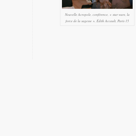
Nouvelle Acropole, conférence, « star wars, la
force de la sagesse », Édith Accault, Paris 15