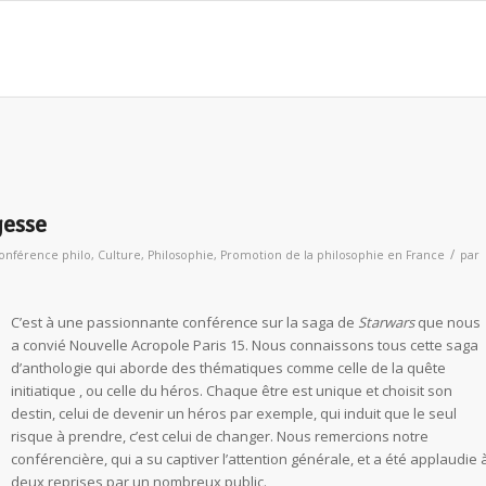
gesse
/
onférence philo
,
Culture
,
Philosophie
,
Promotion de la philosophie en France
par
C’est à une passionnante conférence sur la saga de
Starwars
que nous
a convié Nouvelle Acropole Paris 15. Nous connaissons tous cette saga
d’anthologie qui aborde des thématiques comme celle de la quête
initiatique , ou celle du héros. Chaque être est unique et choisit son
destin, celui de devenir un héros par exemple, qui induit que le seul
risque à prendre, c’est celui de changer. Nous remercions notre
conférencière, qui a su captiver l’attention générale, et a été applaudie 
deux reprises par un nombreux public.