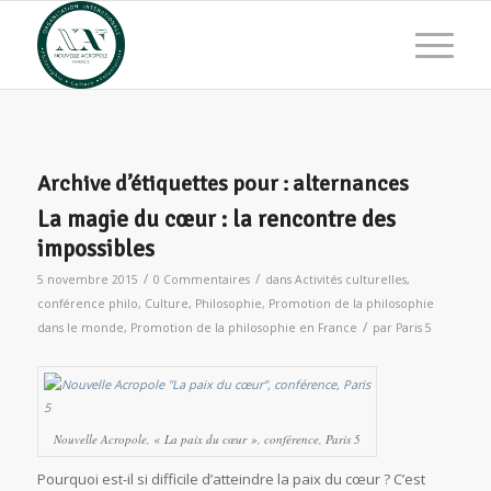
Archive d’étiquettes pour :
alternances
La magie du cœur : la rencontre des
impossibles
/
/
5 novembre 2015
0 Commentaires
dans
Activités culturelles
,
conférence philo
,
Culture
,
Philosophie
,
Promotion de la philosophie
/
dans le monde
,
Promotion de la philosophie en France
par
Paris 5
Nouvelle Acropole, « La paix du cœur », conférence, Paris 5
Pourquoi est-il si difficile d’atteindre la paix du cœur ? C’est