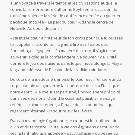
à un voyage à travers le temps et les civilisations auquel a
convié la conférencière Catherine Peythieu à l’occasion du
troisième volet de la série de conférence dédiée au guerrier
pacifique, intitulée « La paix du cœur », dans le centre de
Nouvelle Acropole de paris 5.
« J’ai mis le cœur à l’intérieur de ton corps pour que tu puisses
te rappeler » raconte un fragment tiré des Textes des
Sarcophages égyptiens. En matière de cœur, il s’agit de se
souvenir, explique la conférencière. Se souvenir de l’unité
derrière le jeu des illusions dans lequel nous plonge la Maya,
la grande déesse de l’illusion de la tradition hindoue.
Du côté de la médecine chinoise, le cœur est « l’empereur du
corps humain ». Il gouverne la cohérence de cet « État » qu’est
notre esprit. Si le coeur est perturbé, l’individu sera précipité
dans ses décisions. Quand le cœur est paisible, le visage
reflète ce calme intérieur, à l’image de ces bouddhas qui
regardent l’éternité, un sourire sur les lèvres.
Dans la mythologie égyptienne, le cœur est le confluent du
divin et du terrestre. Toute la vie des égyptiens découlait de
cet instant fatidique appelée « psychostasie » ou pesée du